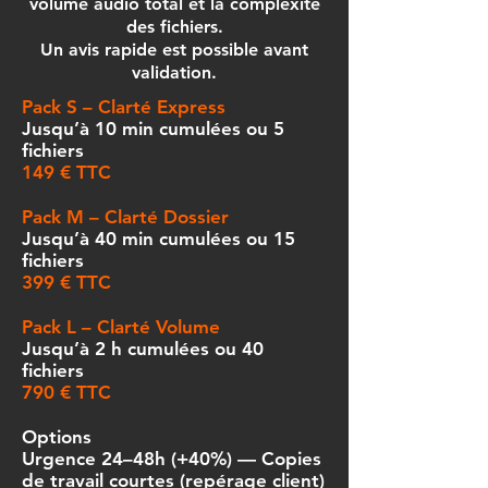
volume audio total et la complexité
des fichiers.
Un avis rapide est possible avant
validation.
Pack S – Clarté Express
Jusqu’à 10 min cumulées ou 5
fichiers
149 € TTC
Pack M – Clarté Dossier
Jusqu’à 40 min cumulées ou 15
fichiers
399 € TTC
Pack L – Clarté Volume
Jusqu’à 2 h cumulées ou 40
fichiers
790 € TTC
Options
Urgence 24–48h (+40%) — Copies
de travail courtes (repérage client)