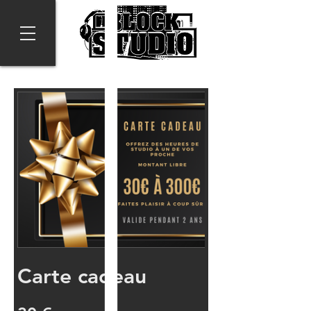
Carte cadeau