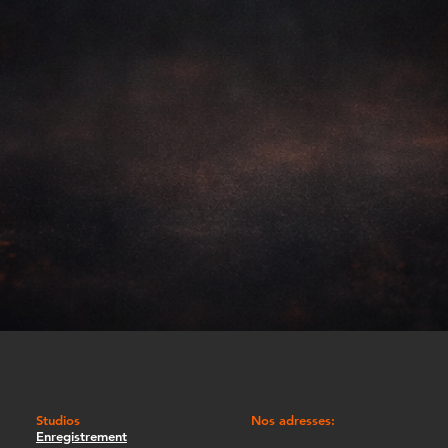
Studios
Nos adresses:
Enregistrement