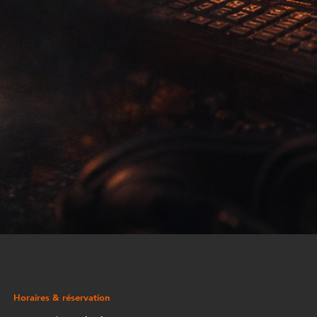
Horaires & réservation