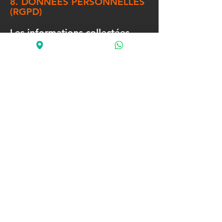
8. DONNÉES PERSONNELLES
(RGPD)
Les informations collectées
(nom, e-mail, téléphone,
fichiers audio) sont utilisées
uniquement pour la gestion
des réservations, la facturation
et la sécurité des lieux.
Elles ne sont jamais revendues
à des tiers.
Conformément au Règlement
Général sur la Protection des
Données (RGPD), tout client
peut demander l’accès, la
rectification ou la suppression
de ses données en écrivant à
blockstudio91@gmail.com.
Plus d’informations : Politique
de confidentialité.