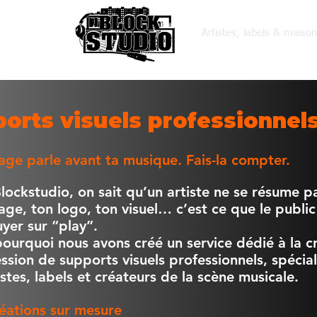
Artistes, labels & maiso
orts visuels professionnels
age parle avant ta musique. Fais-la compter.
lockstudio, on sait qu’un artiste ne se résume p
age, ton logo, ton visuel… c’est ce que le publi
yer sur “play”.
pourquoi nous avons créé un service dédié à la c
ession de supports visuels professionnels, spéci
istes, labels et créateurs de la scène musicale.
éations sur mesure