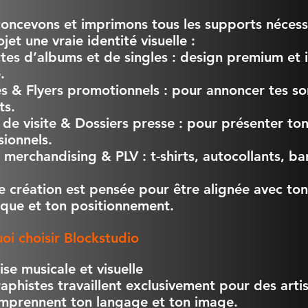
oncevons et imprimons tous les supports nécess
jet une vraie identité visuelle :
tes d’albums et de singles : design premium et 
.
es & Flyers promotionnels : pour annoncer tes so
ts.
 de visite & Dossiers presse : pour présenter ton
sionnels.
s merchandising & PLV : t-shirts, autocollants, b
 création est pensée pour être alignée avec ton 
ique et ton positionnement.
oi choisir Blockstudio
ise musicale et visuelle
aphistes travaillent exclusivement pour des artis
comprennent ton langage et ton image.