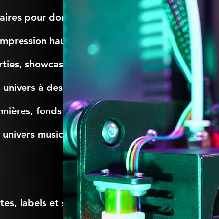
aires pour donner à
impression haute
rties, showcases ou
 univers à des
annières, fonds de
univers musical, ton
tes, labels et studios