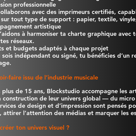
sion professionnelle
ollaborons avec des imprimeurs certifiés, capab
 sur tout type de support : papier, textile, vinyle
pagnement artistique
’aidons à harmoniser ta charte graphique avec to
 tes réseaux.
s et budgets adaptés à chaque projet
 sois indépendant ou signé, tu bénéficies d’un r
age.
ir-faire issu de l’industrie musicale
 plus de 15 ans, Blockstudio accompagne les art
a construction de leur univers global — du micro a
rvices de design et d’impression sont pensés pou
, attirer l’attention des médias et marquer les es
créer ton univers visuel ?