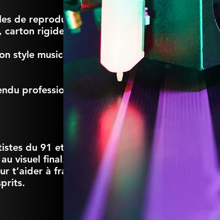
les de reproduire tes
, carton rigide, etc.
n style musical, ton
endu professionnel à
istes du 91 et du 77
u visuel final.
r t’aider à franchir
prits.