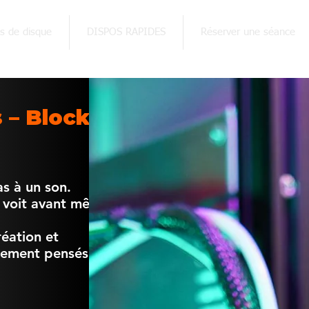
ns de disque
DISPOS RAPIDES
Réserver une séance
 – Blockstudio
as à un son.
c voit avant même
réation et
alement pensés pour