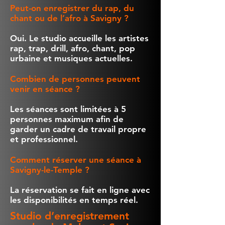
Peut-on enregistrer du rap, du
chant ou de l’afro à Savigny ?
Oui. Le studio accueille les artistes
rap, trap, drill, afro, chant, pop
urbaine et musiques actuelles.
Combien de personnes peuvent
venir en séance ?
Les séances sont limitées à 5
personnes maximum afin de
garder un cadre de travail propre
et professionnel.
Comment réserver une séance à
Savigny-le-Temple ?
La réservation se fait en ligne avec
les disponibilités en temps réel.
Studio d’enregistrement