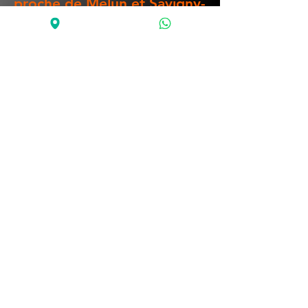
proche de Melun et Savigny-
le-Temple
Blockstudio Savigny-le-Temple : 21
rue des Sources, 77176 Savigny-le-
Temple.