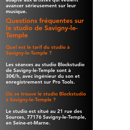
avancer sérieusement sur leur
musique.
Questions fréquentes sur
le studio de Savigny-le-
Temple
Quel est le tarif du studio à
Savigny-le-Temple ?
Les séances au studio Blockstudio
de Savigny-le-Temple sont à
30€/h, avec ingénieur du son et
enregistrement sur Pro Tools.
Où se trouve le studio Blockstudio
à Savigny-le-Temple ?
Le studio est situé au 21 rue des
Sources, 77176 Savigny-le-Temple,
en Seine-et-Marne.