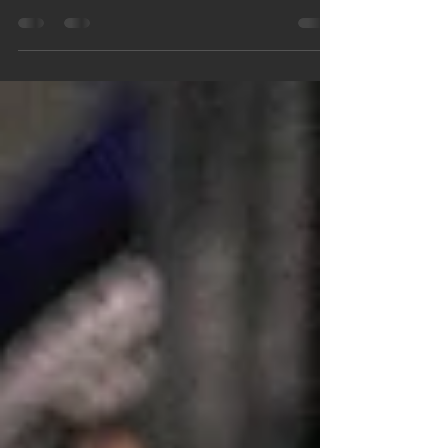
Enregistrer un morceau de rap dans un studio
professionnel permet d’obtenir un résultat plus
propre, plus puissant et mieux adapté aux
plateformes comme Spotify, Apple Music,
Deezer ou YouTube. La qualité du micro,
l’acoustique de la cabine, les réglages
techniques et l’accompagnement d’un ingénieur
du son permettent de mettre la voix en valeur et
de gagner du temps pendant l’enregistrement.
Depuis 2009, Blockstudio accompagne des
artistes débutants, indépendants et professio