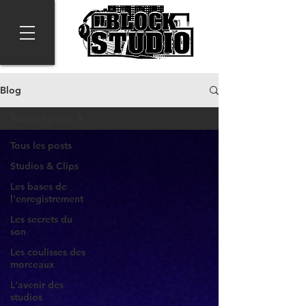
Blog
Tous les posts
Tous les posts
Studios & Clips
Les bases de
l'enregistrement
Les secrets du
son
Les coulisses des
morceaux
L'avenir des
studios