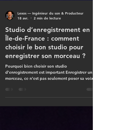
Lexos — Ingénieur du son & Producteur
18 avr.
2 min de lecture
Studio d’enregistrement en
Île-de-France : comment
choisir le bon studio pour
enregistrer son morceau ?
Pourquoi bien choisir son studio
d’enregistrement est important Enregistrer un
morceau, ce n’est pas seulement poser sa voix
devant un micro. Le choix du studio influence
directement la qualité du son, le confort de
travail, l’énergie de l’artiste et le rendu final. Un
bon studio doit permettre à l’artiste de se sentir
accompagné, écouté et guidé. C’est essentiel
pour les projets rap, pop urbaine, afro, R&B ou