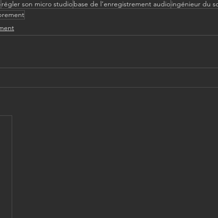
o
régler son micro studio
base de l’enregistrement audio
ingénieur du s
prement
ement