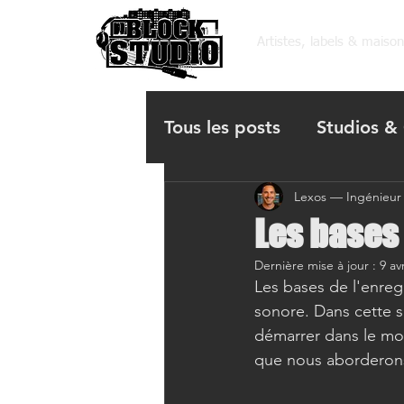
Artistes, labels & maiso
Tous les posts
Studios & 
Lexos — Ingénieur
Les coulisses des morce
Les bases
Dernière mise à jour :
9 av
Les bases de l'enreg
sonore. Dans cette s
démarrer dans le mon
que nous aborderons