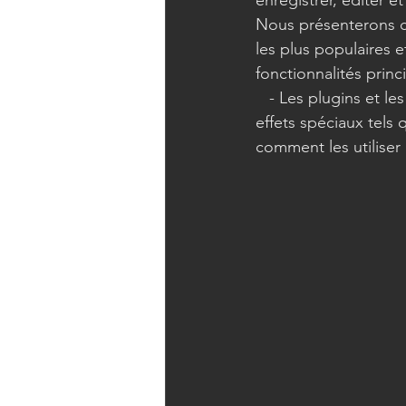
enregistrer, éditer e
Nous présenterons ce
les plus populaires e
fonctionnalités princ
   - Les plugins et les effets : ces outils permettent de modifier le son en appliquant des 
effets spéciaux tels 
comment les utiliser