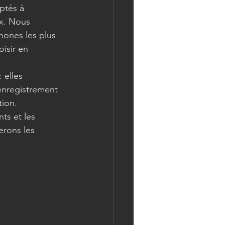
ptés à 
ix. Nous 
hones les plus 
isir en 
'enregistrement 
tion.
rons les 