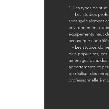
1. Les types de stud
   - Les studios professionnels : ces studios 
sont spécialement co
environnement optim
équipements haut d
acoustique contrôlé
   - Les studios domestiques : de plus en 
plus populaires, ces 
aménagés dans des 
appartements et perm
de réaliser des enre
professionnelle à mo