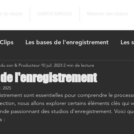
ns de disque
DISPOS RAPIDES
Réserver une séance
Clips
Les bases de l'enregistrement
Les 
 du son & Producteur
10 juil. 2023
2 min de lecture
aux
L'avenir des studios
Ateliers studio /
 de l'enregistrement
r. 2025
istrement sont essentielles pour comprendre le process
ection, nous allons explorer certains éléments clés qui v
de passionnant des studios d'enregistrement. Voici que
 :