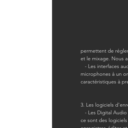
permettent de régler 
et le mixage. Nous ab
   - Les interfaces audio : ces appareils permettent de connecter les instruments et les 
microphones à un or
caractéristiques à p
3. Les logiciels d'en
   - Les Digital Audio Workstations (DAW) : 
ce sont des logiciels 