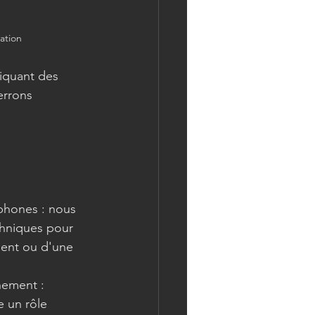
ation
errons 
chniques pour 
ment ou d'une 
e un rôle 