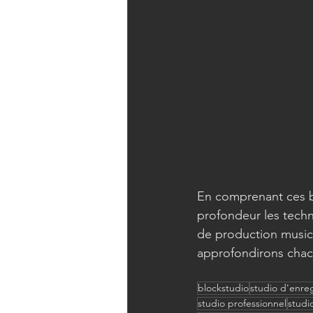
En comprenant ces ba
profondeur les techni
de production musica
approfondirons chacu
blockstudio
studio d'enre
studio professionnel
studi