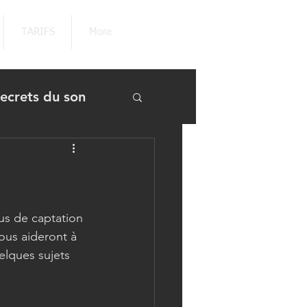
TARIFS
More
secrets du son
 Pass Culture
us de captation 
ous aideront à 
lques sujets 