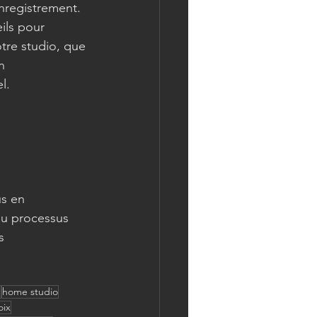
enregistrement. 
ls pour 
tre studio, que 
n 
l.
s en 
du processus 
s 
1
home studio
oix