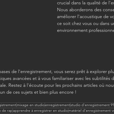
crucial dans la qualité de l'
Nous aborderons des consei
améliorer l'acoustique de vo
ce soit chez vous ou dans u
environnement professionne
ses de l'enregistrement, vous serez prêt à explorer plu
ques avancées et à vous familiariser avec les subtilités 
le. Restez à l'écoute pour les prochains articles où nou
n de ces sujets et bien plus encore !
gistrement
mixage en studio
enregistrement
studio d'enregistrement 9
o de rap
apprendre à enregistrer en studio
matériel d’enregistrement v