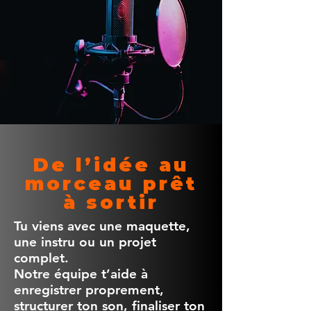
De l’idée au
morceau prêt
à sortir
Tu viens avec une maquette,
une instru ou un projet
complet.
Notre équipe t’aide à
enregistrer proprement,
structurer ton son, finaliser ton