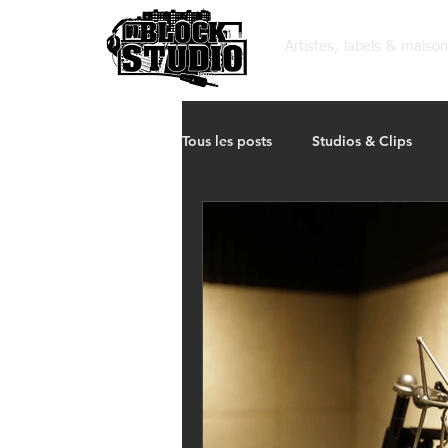
Artistes, labels & maiso
Tous les posts
Studios & Clips
L'avenir des studios
Ateliers 