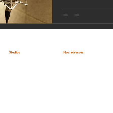
Studios
Nos adresses:
Enregistrement
Mixage
24 rue Notre-Dame, 91100
Mastering
Corbeil-Essonnes
Clips
21 rue des Sources, 77176
Formations
Savigny-le-Temple
Recrutement
Studio rap Île-de-France
Studio rap Paris
Studio d’enregistrement rap 91
Studio d’enregistrement rap 77