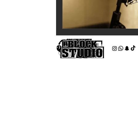
Studios d’enregistrement
professionnels depuis 2009
Corbeil-Essonnes (91)
Savigny-le-Temple (77)