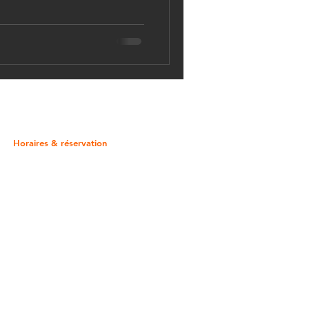
Horaires & réservation
Ouvert 7j/7 • 10h–6h
Sur réservation uniquement
Planning en temps réel
Confirmation immédiate