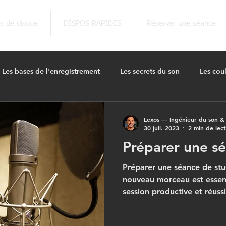
ns de disque
DISPOS RAPIDES
Réserver une séance
Les bases de l'enregistrement
Les secrets du son
Les cou
studio / Pass Culture
Lexos — Ingénieur du son &
30 juil. 2023
2 min de lec
Préparer une s
Préparer une séance de stu
nouveau morceau est essent
session productive et réussie