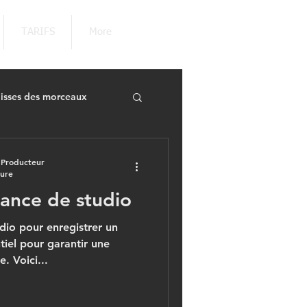
TARIFS
More
lisses des morceaux
 Producteur
ture
éance de studio
dio pour enregistrer un
iel pour garantir une
. Voici...